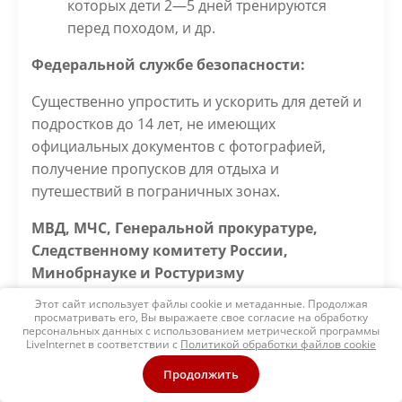
которых дети 2—5 дней тренируются
перед походом, и др.
Федеральной службе безопасности:
Существенно упростить и ускорить для детей и
подростков до 14 лет, не имеющих
официальных документов с фотографией,
получение пропусков для отдыха и
путешествий в пограничных зонах.
МВД, МЧС, Генеральной прокуратуре,
Следственному комитету России,
Минобрнауке и Ростуризму
Этот сайт использует файлы cookie и метаданные. Продолжая
В обязательном порядке на своих сайтах
просматривать его, Вы выражаете свое согласие на обработку
размещать информацию о произошедших ЧП в
персональных данных с использованием метрической программы
LiveInternet в соответствии с
Политикой обработки файлов cookie
детских туристских группах с анализом
Продолжить
обстоятельств и причин, вызвавших эти
происшествия (включая ошибки